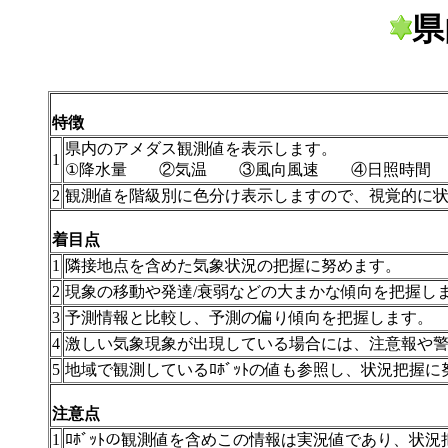
県
特徴
県内のアメダス観測値を表示します。
1
①降水量 ②気温 ③風向風速 ④日照時間
2
観測値を階級別に色分け表示しますので、視覚的に
着目点
1
隣接地点を含めた気象状況の把握に努めます。
2
現象の移動や発達/衰弱などの大まかな傾向を把握し
3
予測情報と比較し、予測の偏り傾向を把握します。
4
激しい気象現象が出現している場合には、注意報や警報
5
地域で観測しているﾛﾎﾞｯﾄの値も参照し、状況把握に
注意点
1
ﾛﾎﾞｯﾄの観測値を含めこの情報は実況値であり、状